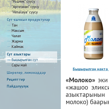
"Родник" суусу
"Артезиан" суусу
"Himalaya" суусу
Сут-кычкыл продуктулар
Тан
Максым
Чалап
Жарма
Каймак
Сут азыктары
Бышырылган сут
Сары май
Бышырылган накта 
Ширелер, лимонаддар
«Молоко»
эки
Рецепттер
«жашоо эликси
Пайдалуулук
азыктарынын
молоко) баарын