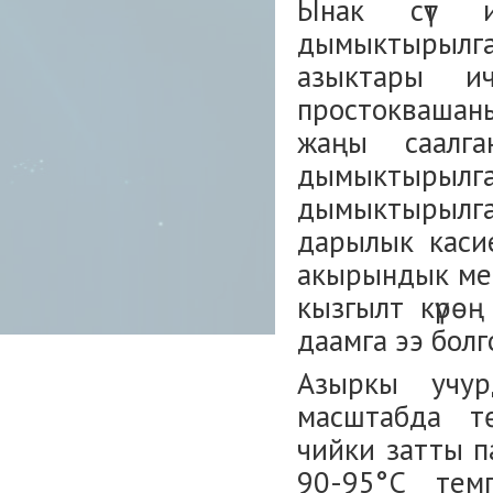
Ынак сүт и
дымыктырылга
азыктары и
простоквашаны 
жаңы саалга
дымыктырылга
дымыктырылга
дарылык касие
акырындык мен
кызгылт күрөң
даамга ээ бол
Азыркы учур
масштабда тө
чийки затты п
90-95°С темп