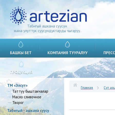
Табигый ашкана суусун
жана улуттук суусундуктарды чыгаруу.
БАШКЫ БЕТ
КОМПАНИЯ ТУУРАЛУУ
ПРЕСС
ПРОДУКЦИЯ
ТМ «Элсут»
Главная
Сут аз
Таттуу быштакчалар
Масло сливочное
Творог
Табигый - ашкана суусу