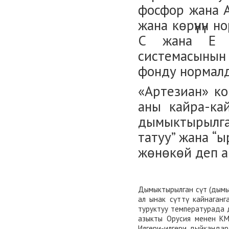
фосфор жана 
жана көрүүнүн н
С жана Е а
системасыны
фонду нормал
«Артезиан» ко
аны кайра-ка
дымыктырылган
татуу” жана “ы
жөнөкөй деп а
Дымыктырылган сүт (дымы
ал ынак сүттү кайнаганг
туруктуу температурада 
азыкты Орусия менен КМ
Илгери-илгери дыйкандар