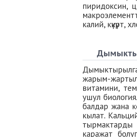
пиридоксин, ц
макроэлемент
калий, күкүрт,
Дымыктыр
Дымыктырылг
жарым-жарт
витамини, тем
ушул биологиял
балдар жана к
кылат. Кальци
тырмактарды 
каражат болуп