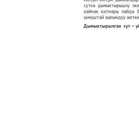
сутка дымыктырышчу эке
каймак катмары пайда б
укмуштай жагымдуу жетки
Дымыктырылган сүт
– ү