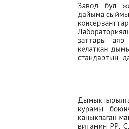
Завод бул же
дайыма сыймык
консерванттар
Лабораториял
заттары аяр
келаткан дымы
стандартын да
Дымыктырылга
курамы боюнч
каныкпаган ма
витамин РР, С