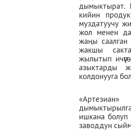
дымыктырат. 
кийин продук
муздатуучу ж
жол менен да
жаңы саалган 
жакшы сакта
жылытып ичүүг
азыктарды ж
колдонууга бол
«Артезиан
дымыктырылган
ишкана болуп 
заводдун сый