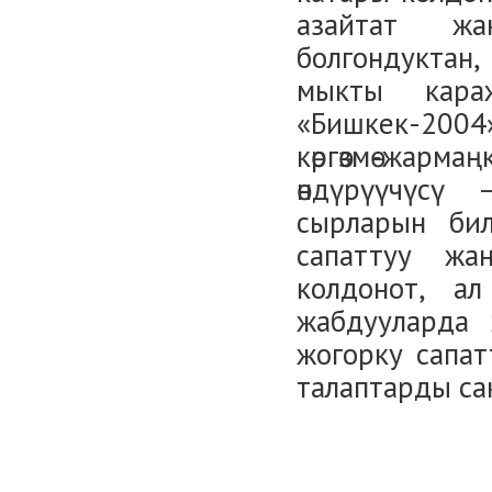
азайтат жа
болгондуктан,
мыкты кара
«Бишкек-200
көргөзмө-жар
өндүрүүчүсү
сырларын бил
сапаттуу жа
колдонот, а
жабдууларда 
жогорку сапат
талаптарды са