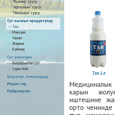
"Родник" суусу
"Артезиан" суусу
"Himalaya" суусу
Сут-кычкыл продуктулар
Тан
Максым
Чалап
Жарма
Каймак
Сут азыктары
Бышырылган сут
Сары май
Тан 1 л
Ширелер, лимонаддар
Медициналык 
Рецепттер
карын жолун
Пайдалуулук
иштешине жаг
орто ченинде