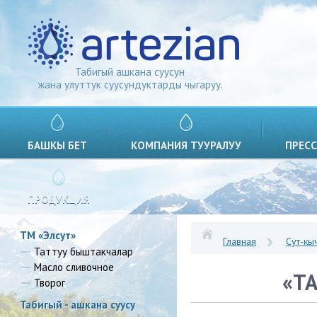
Табигый ашкана суусун
жана улуттук суусундуктарды чыгаруу.
БАШКЫ БЕТ
КОМПАНИЯ ТУУРАЛУУ
ПРЕСС
ПРОДУКЦИЯ
ТМ «Элсут»
Главная
Сут-кы
Таттуу быштакчалар
Масло сливочное
«ТА
Творог
Табигый - ашкана суусу