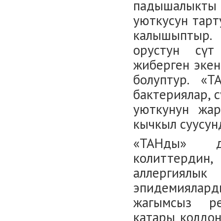
падышалыкты 
уюткусун тарт
калышыптыр. 
орустун сүт
жиберген экен
болуптур. «Т
бактериялар, с
уюткунун жар
кычкыл суусун
«ТАНды» д
колиттердин,
аллергиялы
эпидемиялард
жагымсыз ре
катары колдон