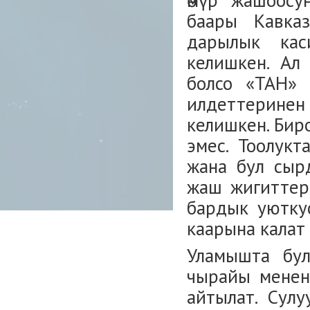
өмүр жашоосу
баары Кавка
дарылык кас
келишкен. Ал
болсо «ТАН» б
илдеттеринен
келишкен. Бир
эмес. Тоолук
жана бул сырд
жаш жигиттерг
бардык уютку
каарына калат
Уламышта бул
чырайы менен 
айтылат. Сул