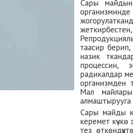
Сары майдын
организмин
жогорулатка
жеткирбесте
Репродукция
таасир берип,
назик ткандар
процессин, 
радикалдар мен
организмден 
Мал майлар
алмаштырууга
Сары майды к
керемет күчкө
тез өткөндүкт