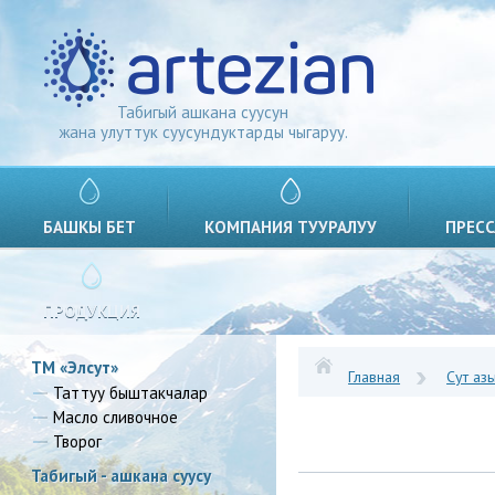
Табигый ашкана суусун
жана улуттук суусундуктарды чыгаруу.
БАШКЫ БЕТ
КОМПАНИЯ ТУУРАЛУУ
ПРЕСС
ПРОДУКЦИЯ
ТМ «Элсут»
Главная
Сут аз
Таттуу быштакчалар
Масло сливочное
Творог
Табигый - ашкана суусу