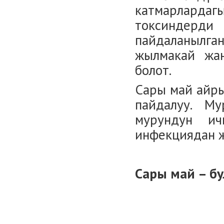
катмарлард
токсиндер
пайдаланылга
жылмакай жан
болот.
Сары май айрык
пайдалуу. М
мурундун и
инфекциядан ж
Сары май
–
бу