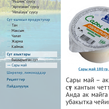
"Родник" суусу
"Артезиан" суусу
"Himalaya" суусу
Сут-кычкыл продуктулар
Тан
Максым
Чалап
Жарма
Каймак
Сут азыктары
Бышырылган сут
Сары май
Сары май 180 гр.
Ширелер, лимонаддар
Сары май – ак
Рецепттер
сүт кантын чет
Пайдалуулук
Анда ак майга
убакытка чейин