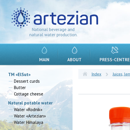
National beverage and
natural water production.
MAIN
ABOUT
PRESS-CENTRE
Index
Juices, l
TM «ElSut»
Dessert curds
Butter
Cottage cheese
Natural potable water
Water «Rodnik»
Water «Artezian»
Water Himalaya