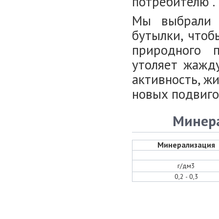
потребителю .
Мы выбрали 
бутылки, чтоб
природного п
утоляет жажду
активность, ж
новых подвиго
Минера
Минерализация
г/дм3
0,2 - 0,3