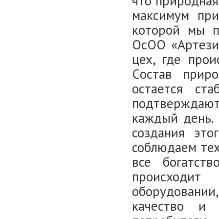
что природная
максимум при
которой мы п
ОсОО «Артезиа
цех, где прои
Cостав прир
остается ст
подтверждают
каждый день. 
создания это
соблюдаем тех
все богатств
происходит 
оборудовании
качество и 