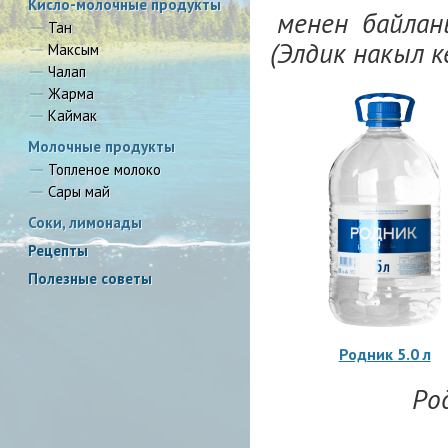
Кисло-молочные продукты
менен байлан
Тан
(Элдик накыл к
Максым
Чалап
Жарма
Каймак
Молочные продукты
Топленое молоко
Сары май
Соки, лимонады
Рецепты
Полезные советы
Родник 5.0 л
Ро