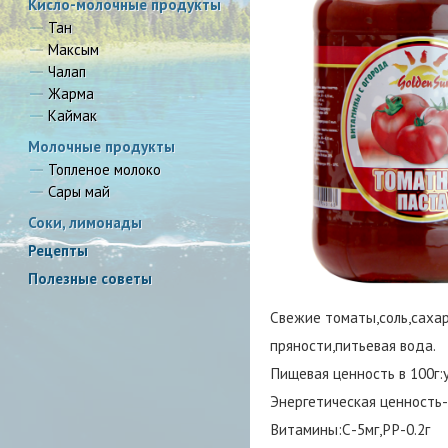
Кисло-молочные продукты
Тан
Максым
Чалап
Жарма
Каймак
Молочные продукты
Топленое молоко
Сары май
Соки, лимонады
Рецепты
Полезные советы
Свежие томаты,соль,сахар,
пряности,питьевая вода.
Пищевая ценность в 100г:
Энергетическая ценность-
Витамины:С-5мг,РР-0.2г